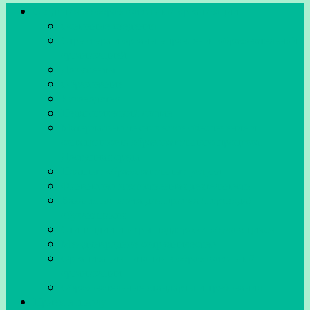
Сведения об образовательной организации
Основные сведения
Структура и органы управления образовательной
организацией
Документы
Образование
Руководство
Педагогический состав
Материально-техническое обеспечение и
оснащенность образовательного процесса.
Доступная среда
Платные образовательные услуги
Финансово-хозяйственная деятельность
Вакантные места для приема (перевода)
обучающихся
Стипендии и меры поддержки обучающихся
Международное сотрудничество
Организация питания в образовательной
организации
Образовательные стандарты и требования
Прием в школу