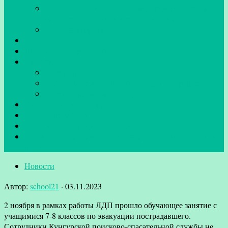
Услуги, в том числе платные, предоставляемые
организации отдыха детей и их оздоровления
Доступная среда
Библиотека
Школьный спортивный клуб
Профориентация
Выбор профессии
Полезные ссылки для обучающихся и родителей
Успехи наших выпускников
Противодействие коррупции
О нас пишут СМИ
Новости Минпросвещения России
Снижение бюрократической нагрузки педагогических
работников
Новости
Автор:
school21
·
03.11.2023
2 ноября в рамках работы ЛДП прошло обучающее занятие с
учащимися 7-8 классов по эвакуации пострадавшего.
Сотрудники Кунгурской поисково-спасательной службы не