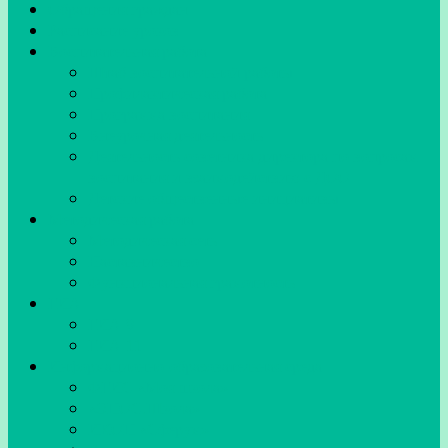
Обращения граждан
Расписание уроков
Воспитательная работа
Штаб воспитательной работы
Профилактическая работа
Программа воспитания
Внеурочная деятельность
Деятельность советника директора по вопросам
воспитания и взаимодействию с ДОО
Детские общественные инициативы
Методическая работа
Методическая сеть
Наставничество
Функциональная грамотность
ГИА
ГИА-9
ГИА-11
Информационно-образовательная среда
ФГИС «Моя школа»
«ЭПОС.Школа»
ИКОП «Сферум»