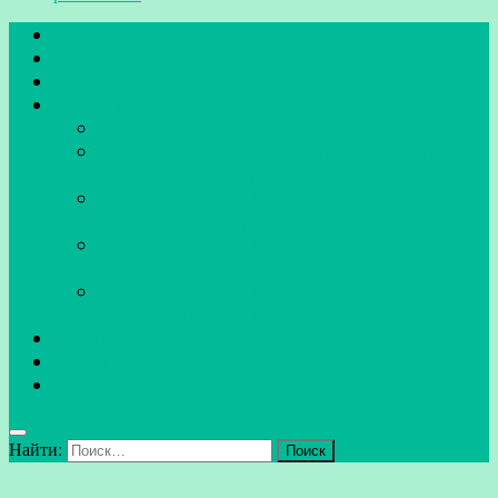
Главная
«Школа в лицах»
Мы во «ВКонтакте»
Сайты органов власти
Официальный сайт Управления образования
Официальный сайт администрации Кунгурского
муниципального округа
Официальный сайт Министерства образования и
науки Пермского края
Официальный сайт Министерства науки и
высшего образования Российской Федерации
Официальный сайт Министерства просвещения
Российской Федерации
Карта сайта
Email: kungur-shkola21@sosh.permkrai.ru
+7(34271)64620
Найти: