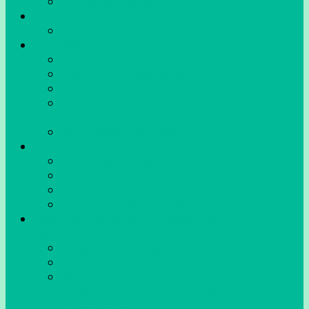
Единая сеть передачи данных
Безопасность в школе
Дорожная безопасность
Для родителей
Совет родителей
Родительское образование
Памятки родителям
Перечень мест, в которых не допускается
присутствие детей
Часто задаваемые вопросы
Советы специалистов
Рекомендации педагога-психолога
Советует учитель-логопед
Рекомендации учителя-дефектолога
Советует социальный педагог
Сведения об организации отдыха детей и их
оздоровления
Об организации отдыха детей и их оздоровления
Деятельность
Материально-техническое обеспечение и
оснащенность организации отдыха детей и их
оздоровления