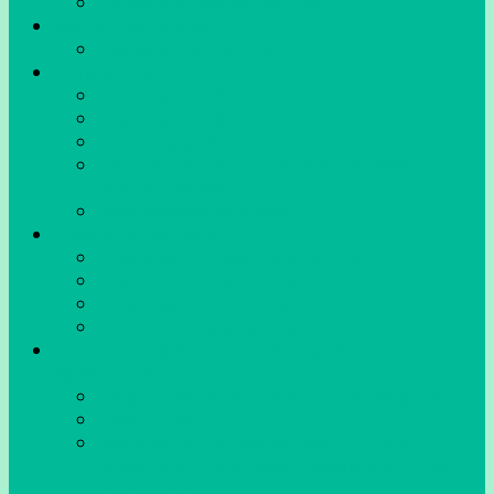
Единая сеть передачи данных
Безопасность в школе
Дорожная безопасность
Для родителей
Совет родителей
Родительское образование
Памятки родителям
Перечень мест, в которых не допускается
присутствие детей
Часто задаваемые вопросы
Советы специалистов
Рекомендации педагога-психолога
Советует учитель-логопед
Рекомендации учителя-дефектолога
Советует социальный педагог
Сведения об организации отдыха детей и их
оздоровления
Об организации отдыха детей и их оздоровления
Деятельность
Материально-техническое обеспечение и
оснащенность организации отдыха детей и их
оздоровления