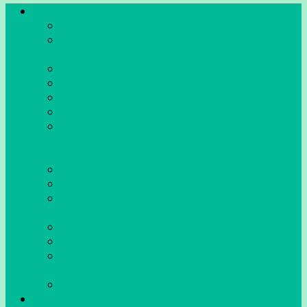
Сведения об образовательной организации
Основные сведения
Структура и органы управления образовательной
организацией
Документы
Образование
Руководство
Педагогический состав
Материально-техническое обеспечение и
оснащенность образовательного процесса.
Доступная среда
Платные образовательные услуги
Финансово-хозяйственная деятельность
Вакантные места для приема (перевода)
обучающихся
Стипендии и меры поддержки обучающихся
Международное сотрудничество
Организация питания в образовательной
организации
Образовательные стандарты и требования
Прием в школу