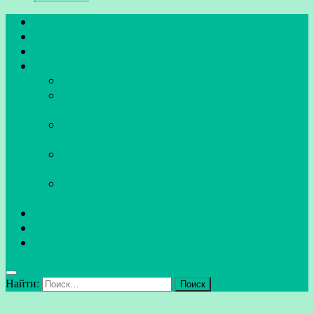
Главная
«Школа в лицах»
Мы во «ВКонтакте»
Сайты органов власти
Официальный сайт Управления образования
Официальный сайт администрации Кунгурского
муниципального округа
Официальный сайт Министерства образования и
науки Пермского края
Официальный сайт Министерства науки и
высшего образования Российской Федерации
Официальный сайт Министерства просвещения
Российской Федерации
Карта сайта
Email: kungur-shkola21@sosh.permkrai.ru
+7(34271)64620
Найти: