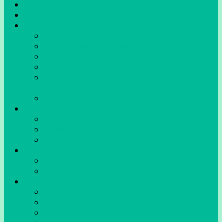
Обращения граждан
Расписание уроков
Воспитательная работа
Штаб воспитательной работы
Профилактическая работа
Программа воспитания
Внеурочная деятельность
Деятельность советника директора по вопросам
воспитания и взаимодействию с ДОО
Детские общественные инициативы
Методическая работа
Методическая сеть
Наставничество
Функциональная грамотность
ГИА
ГИА-9
ГИА-11
Информационно-образовательная среда
ФГИС «Моя школа»
«ЭПОС.Школа»
ИКОП «Сферум»