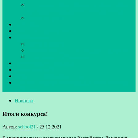
Услуги, в том числе платные, предоставляемые
организации отдыха детей и их оздоровления
Доступная среда
Библиотека
Школьный спортивный клуб
Профориентация
Выбор профессии
Полезные ссылки для обучающихся и родителей
Успехи наших выпускников
Противодействие коррупции
О нас пишут СМИ
Новости Минпросвещения России
Снижение бюрократической нагрузки педагогических
работников
Новости
Итоги конкурса!
Автор:
school21
·
25.12.2021
В муниципальном слете площадок Российского Движения