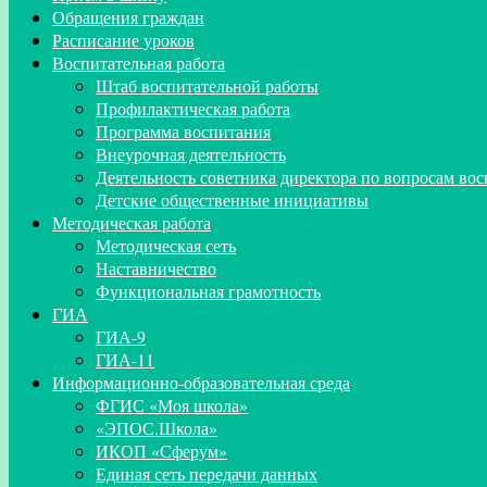
Обращения граждан
Расписание уроков
Воспитательная работа
Штаб воспитательной работы
Профилактическая работа
Программа воспитания
Внеурочная деятельность
Деятельность советника директора по вопросам во
Детские общественные инициативы
Методическая работа
Методическая сеть
Наставничество
Функциональная грамотность
ГИА
ГИА-9
ГИА-11
Информационно-образовательная среда
ФГИС «Моя школа»
«ЭПОС.Школа»
ИКОП «Сферум»
Единая сеть передачи данных