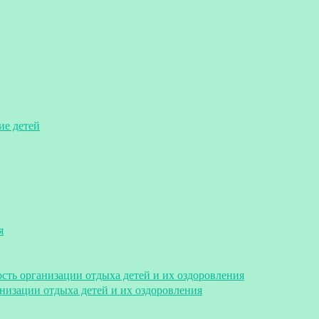
ие детей
я
сть организации отдыха детей и их оздоровления
анизации отдыха детей и их оздоровления