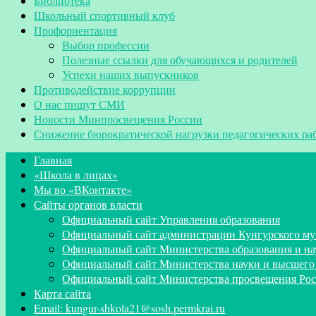
Библиотека
Школьный спортивный клуб
Профориентация
Выбор профессии
Полезные ссылки для обучающихся и родителей
Успехи наших выпускников
Противодействие коррупции
О нас пишут СМИ
Новости Минпросвещения России
Снижение бюрократической нагрузки педагогических ра
Главная
«Школа в лицах»
Мы во «ВКонтакте»
Сайты органов власти
Официальный сайт Управления образования
Официальный сайт администрации Кунгурского му
Официальный сайт Министерства образования и на
Официальный сайт Министерства науки и высшего
Официальный сайт Министерства просвещения Ро
Карта сайта
Email: kungur-shkola21@sosh.permkrai.ru