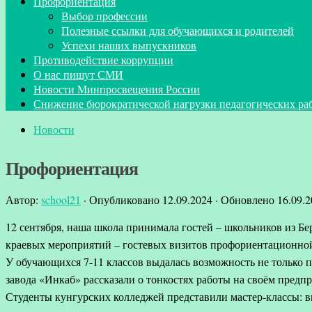
Профориентация
Выбор профессии
Полезные ссылки для обучающихся и родителей
Успехи наших выпускников
Противодействие коррупции
О нас пишут СМИ
Новости Минпросвещения России
Снижение бюрократической нагрузки педагогических ра
Новости
Профориентация
Автор:
school21
· Опубликовано
12.09.2024
· Обновлено
16.09.
12 сентября, наша школа принимала гостей – школьников из Бе
краевых мероприятий – гостевых визитов профориентационной 
У обучающихся 7-11 классов выдалась возможность не только 
завода «Инкаб» рассказали о тонкостях работы на своём предп
Студенты кунгурских колледжей представили мастер-классы: вм