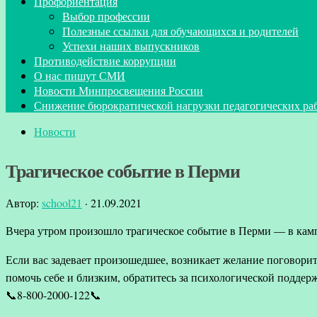
Профориентация
Выбор профессии
Полезные ссылки для обучающихся и родителей
Успехи наших выпускников
Противодействие коррупции
О нас пишут СМИ
Новости Минпросвещения России
Снижение бюрократической нагрузки педагогических ра
Новости
Трагическое событие в Перми
Автор:
school21
·
21.09.2021
Вчера утром произошло трагическое событие в Перми — в кам
Если вас задевает произошедшее, возникает желание поговорит
помочь себе и близким, обратитесь за психологической поддер
📞
8-800-2000-122
📞